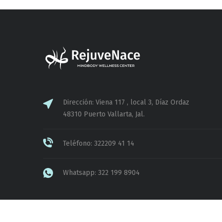
Dirección: Viena 117 , local 3, Díaz Ordaz
48310 Puerto Vallarta, Jal.
Teléfono: 322209 41 14
Whatsapp: 322 199 8904