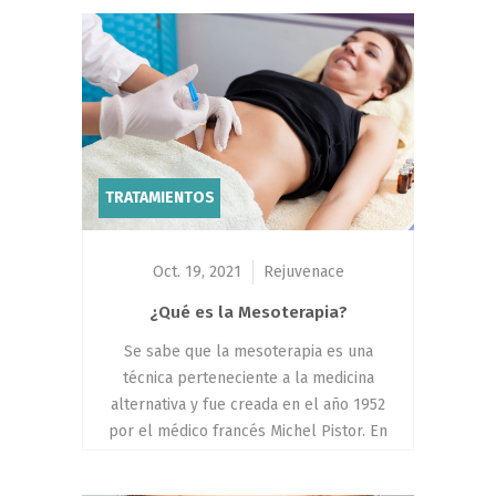
por las mujeres para reducir la grasa
localizada y eliminar la celulitis, ya que
no es necesario realizar una...
TRATAMIENTOS
Oct. 19, 2021
Rejuvenace
¿Qué es la Mesoterapia?
Se sabe que la mesoterapia es una
técnica perteneciente a la medicina
alternativa y fue creada en el año 1952
por el médico francés Michel Pistor. En
sus principios se utilizaba para tratar
dolores agudos y crónicos, teniendo