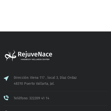
la televisión y el cine, llegando a las
redes sociales en la actualidad,...
Dirección: Viena 117 , local 3, Díaz Ordaz
48310 Puerto Vallarta, Jal.
Teléfono: 322209 41 14