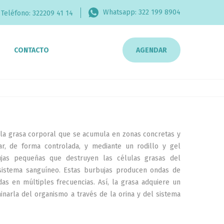
Whatsapp:
322 199 8904
Teléfono:
322209 41 14
CONTACTO
AGENDAR
 la grasa corporal que se acumula en zonas concretas y
ar, de forma controlada, y mediante un rodillo y gel
bujas pequeñas que destruyen las células grasas del
 sistema sanguíneo. Estas burbujas producen ondas de
as en múltiples frecuencias. Así, la grasa adquiere un
minarla del organismo a través de la orina y del sistema