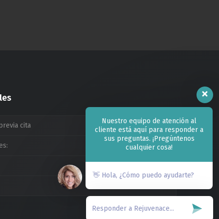
les
Nuestro equipo de atención al
previa cita
cliente está aquí para responder a
sus preguntas. ¡Pregúntenos
es:
09:00am a 20:00pm
cualquier cosa!
09:00am a 14:00pm
👋 Hola, ¿Cómo puedo ayudarte?
Cerrado