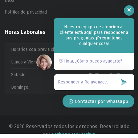
FAQS
Política de privacidad
Nuestro equipo de atención al
Horas Laborales
cliente está aquí para responder a
sus preguntas. ¡Pregúntenos
cualquier cosa!
Horarios con previa cita
👋 Hola, ¿Cómo puedo ayudarte?
Lunes a Viernes:
09:00am a 20:00pm
Sábado:
09:00am a 14:00pm
Domingo:
Cerrado
Contactar por Whatsapp
© 2026 Reservados todos los derechos, Desarrollado
por
Carbono Marketing.