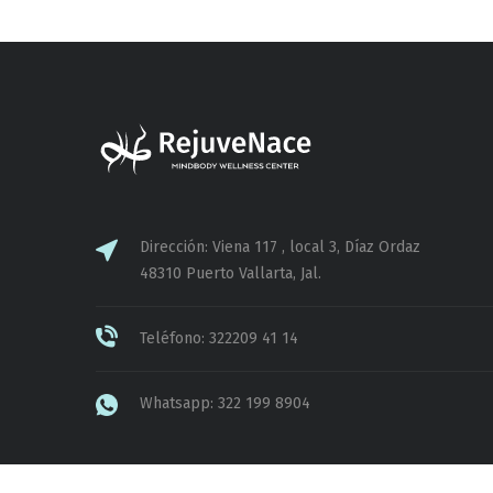
Dirección: Viena 117 , local 3, Díaz Ordaz
48310 Puerto Vallarta, Jal.
Teléfono: 322209 41 14
Whatsapp: 322 199 8904