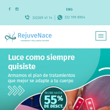
ENG
322 199 8904
322209 41 14