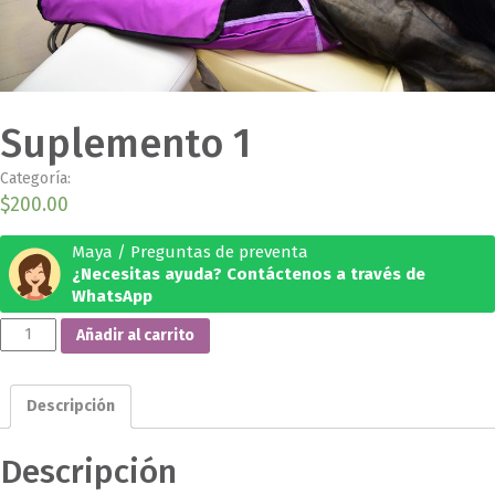
Suplemento 1
Categoría:
Sin categorizar
$
200.00
Maya / Preguntas de preventa
¿Necesitas ayuda? Contáctenos a través de
WhatsApp
Suplemento
Añadir al carrito
1
cantidad
Descripción
Descripción