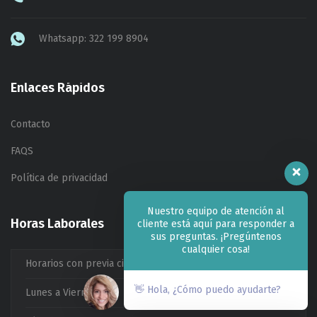
Whatsapp: 322 199 8904
Enlaces Rápidos
Contacto
FAQS
Política de privacidad
Nuestro equipo de atención al
Horas Laborales
cliente está aquí para responder a
sus preguntas. ¡Pregúntenos
cualquier cosa!
Horarios con previa cita
👋 Hola, ¿Cómo puedo ayudarte?
Lunes a Viernes:
09:00am a 20:00pm