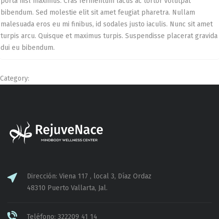
porta nisl maximus. Cras fermentum lacus ac tortor volutpat
bibendum. Sed molestie elit sit amet feugiat pharetra. Nullam
malesuada eros eu mi finibus, id sodales justo iaculis. Nunc sit amet
turpis arcu. Quisque et maximus turpis. Suspendisse placerat gravida
dui eu bibendum.
Category:
Dirección: Viena 117 , local 3, Díaz Ordaz
48310 Puerto Vallarta, Jal.
Teléfono: 322209 41 14