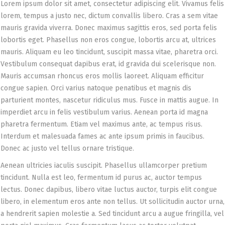
Lorem ipsum dolor sit amet, consectetur adipiscing elit. Vivamus felis
lorem, tempus a justo nec, dictum convallis libero. Cras a sem vitae
mauris gravida viverra. Donec maximus sagittis eros, sed porta felis
lobortis eget. Phasellus non eros congue, lobortis arcu at, ultrices
mauris. Aliquam eu leo tincidunt, suscipit massa vitae, pharetra orci.
Vestibulum consequat dapibus erat, id gravida dui scelerisque non.
Mauris accumsan rhoncus eros mollis laoreet. Aliquam efficitur
congue sapien. Orci varius natoque penatibus et magnis dis
parturient montes, nascetur ridiculus mus. Fusce in mattis augue. In
imperdiet arcu in felis vestibulum varius. Aenean porta id magna
pharetra fermentum. Etiam vel maximus ante, ac tempus risus.
Interdum et malesuada fames ac ante ipsum primis in faucibus.
Donec ac justo vel tellus ornare tristique.
Aenean ultricies iaculis suscipit. Phasellus ullamcorper pretium
tincidunt. Nulla est leo, fermentum id purus ac, auctor tempus
lectus. Donec dapibus, libero vitae luctus auctor, turpis elit congue
libero, in elementum eros ante non tellus. Ut sollicitudin auctor urna,
a hendrerit sapien molestie a. Sed tincidunt arcu a augue fringilla, vel